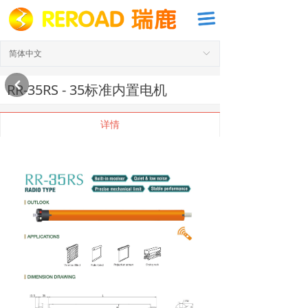
끀
简体中文
ꀅ
낒
RR-35RS - 35标准内置电机
详情