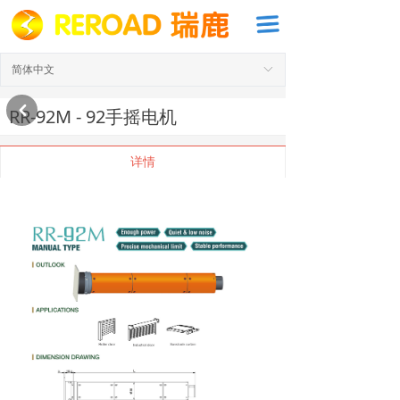
끀
简体中文
ꀅ
낒
RR-92M - 92手摇电机
详情